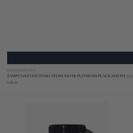
Gamintojas:
DAVINES.LIETUVA
ŠAMPŪNAS VIDUTINIO STORUMO IR PLONIEMS PLAUKAMS PH: 5.3 |
Įprasta
€18,00
kaina
MAITINANTIS
KONDICIONIERIUS
SU
KERATINU
PH: