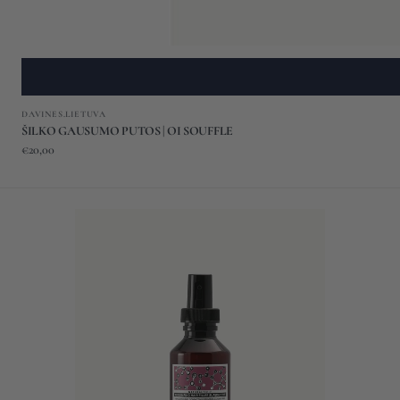
Gamintojas:
DAVINES.LIETUVA
ŠILKO GAUSUMO PUTOS | OI SOUFFLE
Įprasta
€20,00
kaina
PRIPILDANTIS
PLAUKUS
SUPERAKTYVAS
|
REPLUMPING