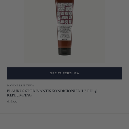
PH:
4
|
REPLUMPING
GREITA PERŽIŪRA
Gamintojas:
DAVINES.LIETUVA
PLAUKUS STORINANTIS KONDICIONIERIUS PH: 4 |
REPLUMPING
Įprasta
€18,00
kaina
KONDICIONIERIUS