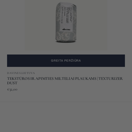
|
TEXTURIZER
DUST
GREITA PERŽIŪRA
Gamintojas:
DAVINES.LIETUVA
TEKSTŪROS IR APIMTIES MILTELIAI PLAUKAMS | TEXTURIZER
DUST
Įprasta
€32,00
kaina
KONDICIONIERIUS
PLAUKŲ
GAUSINIMUI
|