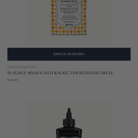
CIRCLE
GREITA PERŽIŪRA
Gamintojas:
DAVINES.LIETUVA
PLAUKUS APSAUGANTI KAUKĖ | THE RESTLESS CIRCLE
Įprasta
€15,00
kaina
Šviesius
plaukus
atstatanti
procedūra
|
Heart