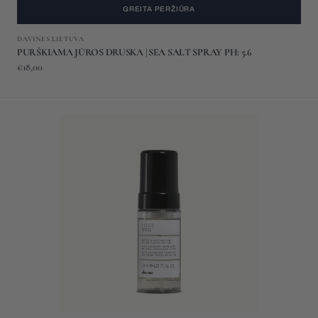
GREITA PERŽIŪRA
Gamintojas:
DAVINES.LIETUVA
PURŠKIAMA JŪROS DRUSKA | SEA SALT SPRAY PH: 5.6
Įprasta
€18,00
kaina
PURŠKIAMAS
SKYSTIS
SILPNIEMS
PLAUKAMS
PH:4
|
LIQUID
SPELL