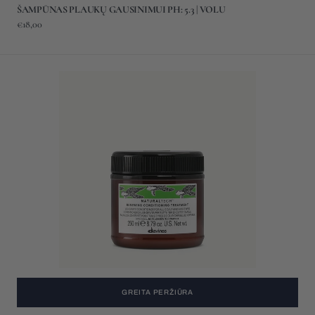
ŠAMPŪNAS PLAUKŲ GAUSINIMUI PH: 5.3 | VOLU
Įprasta
€18,00
kaina
ATNAUJINANTIS
KONDICIONIERIUS
PH:
4
|
RENEWING
GREITA PERŽIŪRA