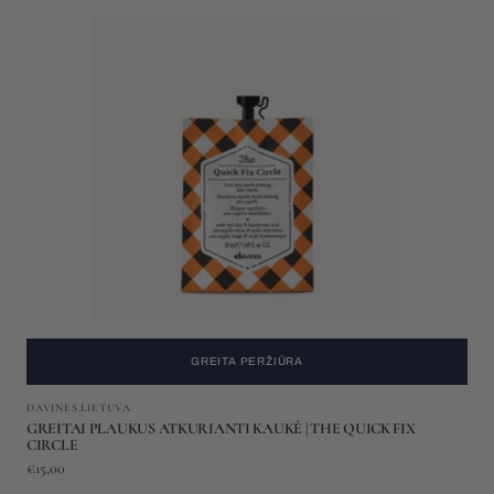
GREITAI
PLAUKUS
ATKURIANTI
KAUKĖ
|
THE
QUICK
FIX
CIRCLE
GREITA PERŽIŪRA
Gamintojas:
DAVINES.LIETUVA
GREITAI PLAUKUS ATKURIANTI KAUKĖ | THE QUICK FIX
CIRCLE
Įprasta
€15,00
kaina