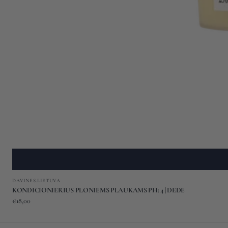
Gamintojas:
DAVINES.LIETUVA
KONDICIONIERIUS PLONIEMS PLAUKAMS PH: 4 | DEDE
Įprasta
€18,00
kaina