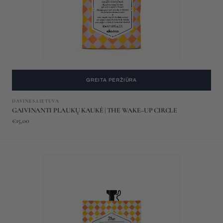
CIRCLE
GREITA PERŽIŪRA
Gamintojas:
DAVINES.LIETUVA
GAIVINANTI PLAUKŲ KAUKĖ | THE WAKE–UP CIRCLE
Įprasta
€15,00
kaina
PLAUKUS
APSAUGANTI
KAUKĖ
|
THE
RESTLESS