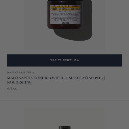
4
|
NOURISHING
GREITA PERŽIŪRA
Gamintojas:
DAVINES.LIETUVA
MAITINANTIS KONDICIONIERIUS SU KERATINU PH: 4 |
NOURISHING
Įprasta
€18,00
kaina
PLAUKUS
STORINANTIS
ŠAMPŪNAS