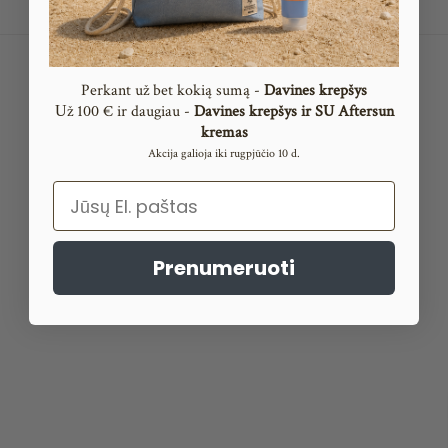
kaina
ŠAMPŪNAS
Perkant už bet kokią sumą -
Davines krepšys
PLAUKŲ
ž 100 € ir daugiau -
Davines krepšys ir SU Aftersun
U
GAUSINIMUI
kremas
PH:
Akcija galioja iki rugpjūčio 10 d.
5.3
|
Email
VOLU
Prenumeruoti