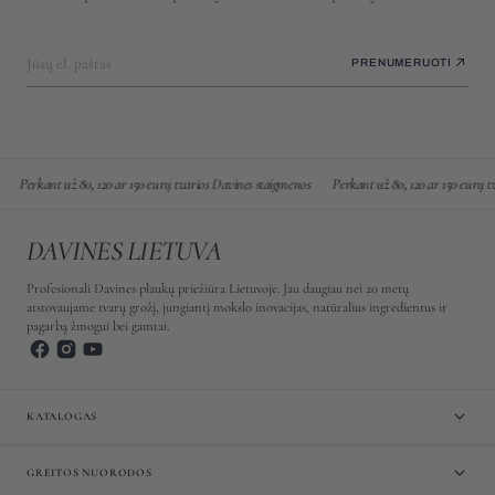
Jūsų el. paštas
PRENUMERUOTI
kant už 80, 120 ar 150 eurų tvarios Davines staigmenos
Perkant už 80, 120 ar 150 eurų tvarios 
DAVINES LIETUVA
Profesionali Davines plaukų priežiūra Lietuvoje. Jau daugiau nei 20 metų
atstovaujame tvarų grožį, jungiantį mokslo inovacijas, natūralius ingredientus ir
pagarbą žmogui bei gamtai.
KATALOGAS
GREITOS NUORODOS