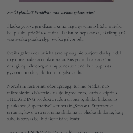
Sveiki plaukai? Pradėkite nuo sveikos galvos odos!
Plaukų gerovė grindžiama sąmoningu gyvenimo būdu, mityba
bei plaukų priežiūros rutina. Tačiau to nepakanka, iš tikrųjų už
visų sveikų plaukų slypi sveika galvos oda.
Sveika galvos oda atlieka savo apsauginio barjero darbą ir dėl
to galime padėkoti mikrobiotai. Kas yra mikrobiota? Tai
draugiškų mikroorganizmų bendruomenė, kuri paprastai
gyvena ant odos, įskaitant
ir galvos odą.
Norėdami sustiprinti odos apsaugą, turime pradėti nuo
mikrobiotinio būsterio - naujo ingrediento, kuris sustiprino
ENERGIZING produktų sudėtį trapiems, slinkti linkusiems
plaukams: „Superactive“ serumas ir „Seasonal Superactive“
serumas, kovoja su sezoniniu slinkimu ar plaukų slinkimu, kurį
sukelia stresas bei kiti išoriniai veiksniai.
Be to, prie ENERGIZING procedūrų taip pat rasite