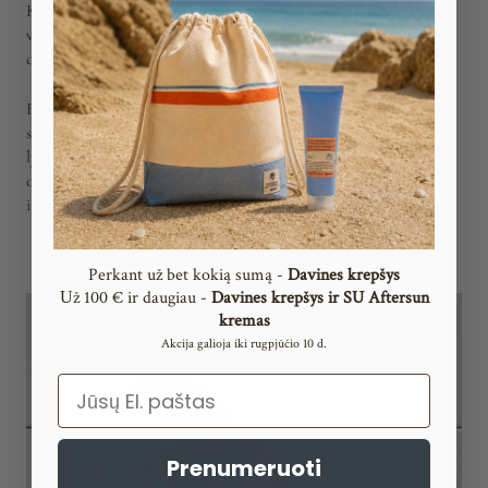
Kitas naujos šeimos narys yra „ELEVATING Clay“- tai giliai
valanti molio pudra. Ji tinka (taip pat) riebiai galvos odai, ji
derinama kartu su įvairiais „Naturaltech“ linijos šampūnais.
ELEVATING linija jums suteiks ir raminančių pojūčių. Tiesą
sakant, du kiti produktai leidžia pajusti malonumą,
lyg
būtumėte SPA centre, bet „Davines“ salone - turime
omenyje masažinį aliejų ir purškiamą kvapą, kurie atpalaiduos
ir suteiks ramybės pojūtį.
Perkant už bet kokią sumą -
Davines krepšys
ž 100 € ir daugiau -
Davines krepšys ir SU Aftersun
U
kremas
Akcija galioja iki rugpjūčio 10 d.
Email
Prenumeruoti