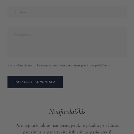
El. paštas
Komentaras
Atkreipkite dėmesį – komentarai turi būti patvirtinti prieš juos paskelbiant.
PASKELBTI KOMENTARĄ
Naujienlaiškis
Pirmieji sužinokite naujienas, gaukite plaukų priežiūros
patarimus ir pamatykite išskirtinius pasiūlymus!