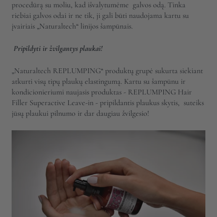
procedūrą su moliu, kad išvalytumėme
galvos odą. Tinka
riebiai galvos odai ir ne tik, ji gali būti naudojama kartu su
įvairiais „Naturaltech“ linijos šampūnais.
Pripildyti ir žvilgantys plaukai!
„Naturaltech REPLUMPING“ produktų grupė sukurta siekiant
atkurti visų tipų plaukų elastingumą. Kartu su šampūnu ir
kondicionieriumi naujasis produktas - REPLUMPING Hair
Filler Superactive Leave-in - pripildantis plaukus skytis, suteiks
jūsų plaukui pilnumo ir dar daugiau žvilgesio!