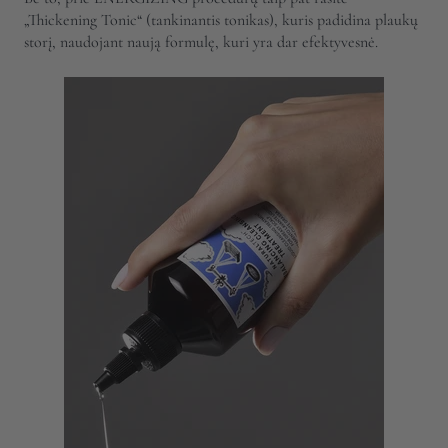
„Thickening Tonic“ (tankinantis tonikas), kuris padidina plaukų
storį, naudojant naują formulę, kuri yra dar efektyvesnė.