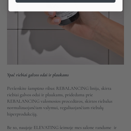
Ypač riebiai galvos odai ir plaukams
Perženkite šampūno ribas: REBALANCING linija, skirta
riebiai galvos odai ir plaukams, pridedama prie
REBALANCING valomosios procedūros, skirtos riebalus
normalizuojančiam valymui, reguliuojančiam riebalų
hiperprodukciją.
Be to, naujoje ELEVATING šeimoje mes salone randame
ir