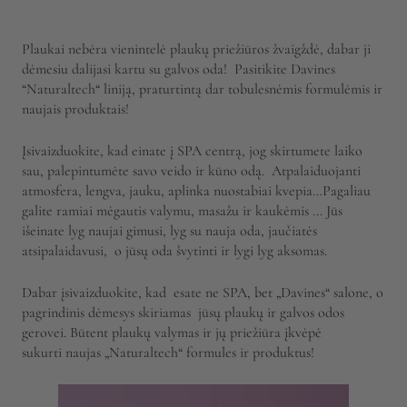
Plaukai nebėra vienintelė plaukų priežiūros žvaigždė, dabar ji
dėmesiu dalijasi kartu su galvos oda!
Pasitikite Davines
“Naturaltech“ liniją, praturtintą dar tobulesnėmis formulėmis ir
naujais produktais!
Įsivaizduokite, kad einate į SPA centrą, jog skirtumete laiko
sau,
palepintumėte savo veido ir kūno odą.
Atpalaiduojanti
atmosfera, lengva, jauku, aplinka nuostabiai kvepia…Pagaliau
galite ramiai mėgautis valymu, masažu ir kaukėmis ... Jūs
išeinate lyg naujai gimusi, lyg su nauja oda, jaučiatės
atsipalaidavusi, o jūsų oda švytinti ir lygi lyg aksomas.
Dabar įsivaizduokite, kad esate ne SPA, bet „Davines“ salone, o
pagrindinis dėmesys skiriamas
jūsų plaukų ir galvos odos
gerovei. Būtent plaukų valymas ir jų priežiūra įkvėpė
sukurti
naujas „Naturaltech“ formules ir produktus!