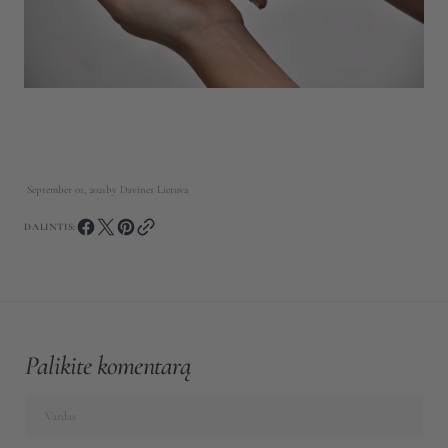
September 01, 2021
by
Davines Lietuva
DALINTIS:
Palikite komentarą
Vardas