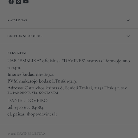
KATALOGAS
GREITOS NUORODOS
REKVIZITAI
UAB "EMBLIKA" oficialus - "DAVINES" atstovas Lietuvoje nuo
2004m.
Įmonės kodas:
181681924
PVM mokėtojo kodas:
LT816819219.
Adresas:
Ostruvkos kaimas 8, Senieji Trakai, 21142 Trakų r. sav.
EL. PARDUOTUVĖS KONTAKTAI
DANIEL DOVEIKO
tel
.
+370 677 84084
el. paštas
:
shop@davines.lt
© 2026
DAVINES LIETUVA