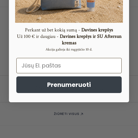
Profesionali Davines kokybė
Perkant už bet kokią sumą -
Davines krepšys
Visi Davines produktai yra originalūs, sertifikuoti ir naudojami
ž 100 € ir daugiau -
Davines krepšys ir SU Aftersun
U
profesionaliuose salonuose visame pasaulyje.
kremas
✔️ Tvarūs ingredientai
Akcija galioja iki rugpjūčio 10 d.
✔️ Pagaminta Italijoje
✔️ Konsultacijos prieš perkant
Email
Prenumeruoti
Jums taip pat gali patikti:
ŽIŪRĖTI VISUS