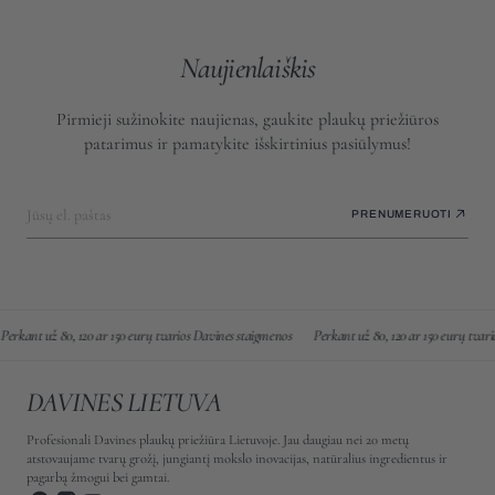
Naujienlaiškis
Pirmieji sužinokite naujienas, gaukite plaukų priežiūros
patarimus ir pamatykite išskirtinius pasiūlymus!
Jūsų el. paštas
PRENUMERUOTI
kant už 80, 120 ar 150 eurų tvarios Davines staigmenos
Perkant už 80, 120 ar 150 eurų tvarios
DAVINES LIETUVA
Profesionali Davines plaukų priežiūra Lietuvoje. Jau daugiau nei 20 metų
atstovaujame tvarų grožį, jungiantį mokslo inovacijas, natūralius ingredientus ir
pagarbą žmogui bei gamtai.