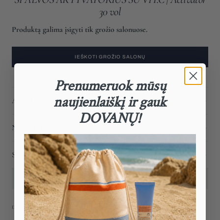
30 vol
Produktą galima įsigyti tik grožio salonuose.
IEŠKOTI GROŽIO SALONŲ
Prenumeruok mūsų
naujienlaiškį ir gauk
APRAŠYMAS
DOVANŲ!
NAUDOJIMAS
SUDĖTIS
KLAUSTI DĖL PRODUKTO
DALINTIS: