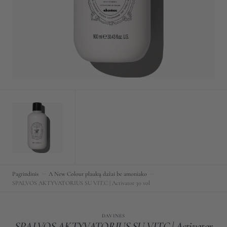
vaizdą
galerijoje
Pagrindinis
A New Colour plaukų dažai be amoniako
SPALVOS AKTYVATORIUS SU VIT.C | Activator 30 vol
DAVINES
SPALVOS AKTYVATORIUS SU VIT.C | Activator