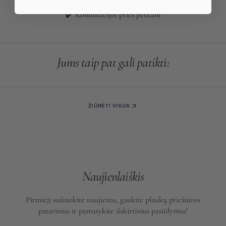
✔️ Pagaminta Italijoje
✔️ Konsultacijos prieš perkant
Jums taip pat gali patikti:
ŽIŪRĖTI VISUS
Naujienlaiškis
Pirmieji sužinokite naujienas, gaukite plaukų priežiūros
patarimus ir pamatykite išskirtinius pasiūlymus!