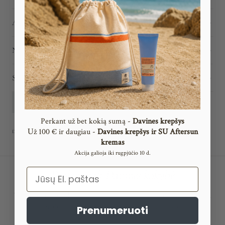
APRAŠYMAS
NAUDOJIMAS
SUDĖTIS
KLAUSTI DĖL PRODUKTO
Perkant už bet kokią sumą -
Davines krepšys
ž 100 € ir daugiau -
Davines krepšys ir SU Aftersun
U
DALINTIS:
kremas
Akcija galioja iki rugpjūčio 10 d.
Email
Profesionali Davines kokybė
Visi Davines produktai yra originalūs, sertifikuoti ir naudojami
profesionaliuose salonuose visame pasaulyje.
Prenumeruoti
✔️ Tvarūs ingredientai