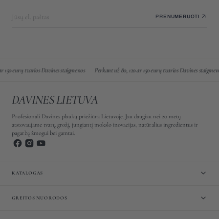
Jūsų el. paštas
PRENUMERUOTI
150 eurų tvarios Davines staigmenos
Perkant už 80, 120 ar 150 eurų tvarios Davines staigmenos
DAVINES LIETUVA
Profesionali Davines plaukų priežiūra Lietuvoje. Jau daugiau nei 20 metų
atstovaujame tvarų grožį, jungiantį mokslo inovacijas, natūralius ingredientus ir
pagarbą žmogui bei gamtai.
KATALOGAS
GREITOS NUORODOS